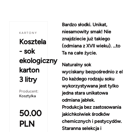
Bardzo słodki. Unikat,
niesamowity smak! Nie
KARTONY
znajdziecie już takiego
Kosztela
(odmiana z XVII wieku). …to
- sok
Ta na całe życie.
ekologiczny
Naturalny sok
karton
wyciskany bezpośrednio z ekolog
3 litry
Do każdego rodzaju soku
wykorzystywana jest tylko
Producent:
jedna stara unikatowa
Kosztylka
odmiana jabłek.
Produkcja bez zastosowania
50.00
jakichkolwiek środków
chemicznych i pestycydów.
PLN
Staranna selekcja i