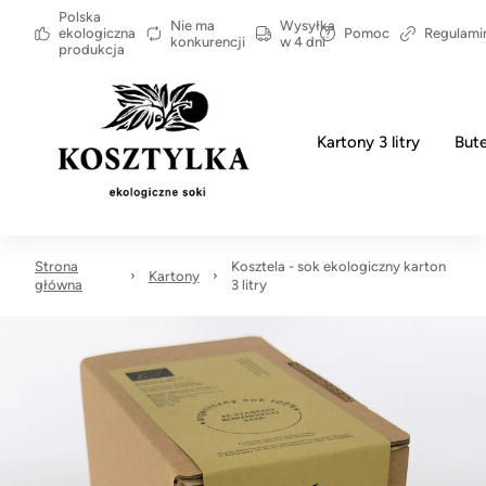
Polska
Nie ma
Wysyłka
ekologiczna
Pomoc
Regulami
konkurencji
w 4 dni
produkcja
Kartony 3 litry
Bute
Strona
Kosztela - sok ekologiczny karton
Kartony
główna
3 litry