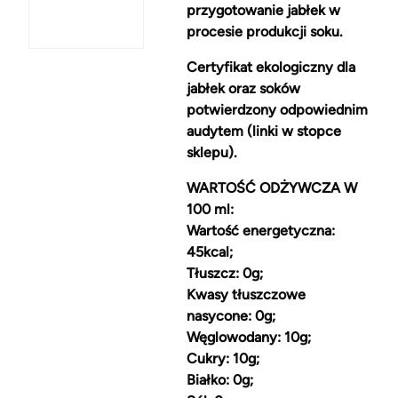
przygotowanie jabłek w
procesie produkcji soku.
Certyfikat ekologiczny dla
jabłek oraz soków
potwierdzony odpowiednim
audytem (linki w stopce
sklepu).
WARTOŚĆ ODŻYWCZA W
100 ml:
Wartość energetyczna:
45kcal;
Tłuszcz: 0g;
Kwasy tłuszczowe
nasycone: 0g;
Węglowodany: 10g;
Cukry: 10g;
Białko: 0g;